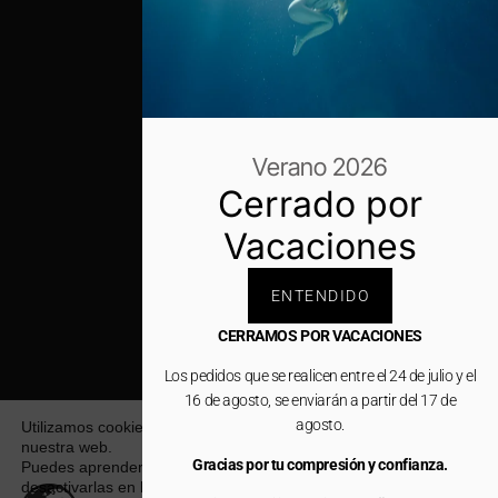
Verano 2026
Cerrado por
Vacaciones
ENTENDIDO
CERRAMOS POR VACACIONES
Los pedidos que se realicen entre el 24 de julio y el
16 de agosto, se enviarán a partir del 17 de
agosto.
Utilizamos cookies para ofrecerte la mejor experiencia en
nuestra web.
Gracias por tu compresión y confianza.
Puedes aprender más sobre qué cookies utilizamos o
desactivarlas en los
ajustes
.