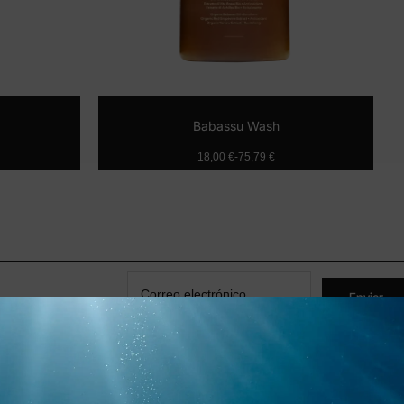
Babassu Wash
18,00
€
-
75,79
€
pciones
Seleccionar opciones
er
Enviar