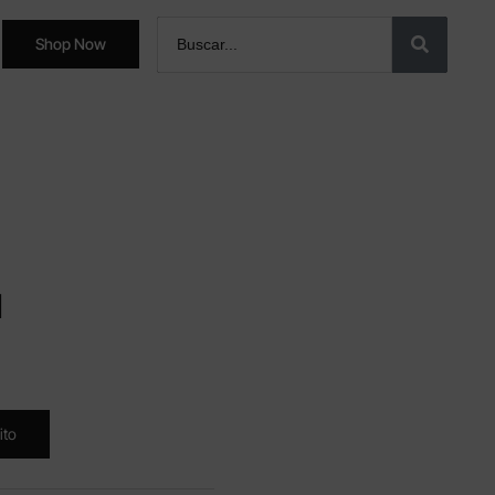
Shop Now
l
ito