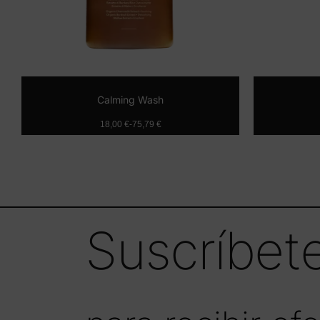
Calming Wash
18,00
€
-
75,79
€
Seleccionar opciones
Suscríbete