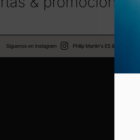
fertas & promociones
Síguenos en Instagram
Philip Martin's ES & PT