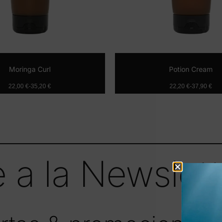
Moringa Curl
Potion Cream
22,00
€
-
35,20
€
22,20
€
-
37,90
€
Seleccionar opciones
Seleccionar o
 a la Newslett