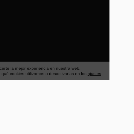
certe la mejor experiencia en nuestra web.
Acep
ué cookies utilizamos o desactivarlas en los
ajustes
.