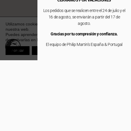
CERRAMOS POR VACACIONES
Los pedidos que se realicen entre el 24 de julio y el
16 de agosto, se enviarán a partir del 17 de
agosto.
Utilizamos cookies para ofrecerte la mejor experiencia en
nuestra web.
Gracias por tu compresión y confianza.
Puedes aprender más sobre qué cookies utilizamos o
desactivarlas en los
ajustes
.
El equipo de Philip Martin’s España & Portugal
Aceptar
Rechazar