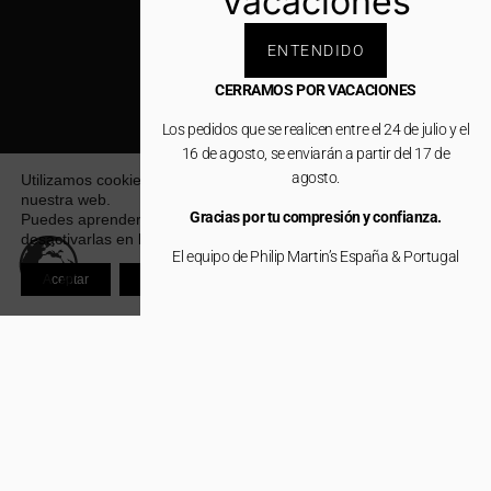
Vacaciones
ENTENDIDO
CERRAMOS POR VACACIONES
Los pedidos que se realicen entre el 24 de julio y el
16 de agosto, se enviarán a partir del 17 de
agosto.
Utilizamos cookies para ofrecerte la mejor experiencia en
nuestra web.
Gracias por tu compresión y confianza.
Puedes aprender más sobre qué cookies utilizamos o
desactivarlas en los
ajustes
.
El equipo de Philip Martin’s España & Portugal
Aceptar
Rechazar