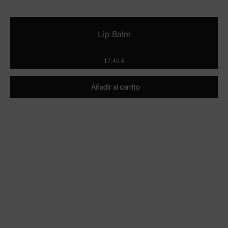
Lip Balm
17,40
€
Añadir al carrito