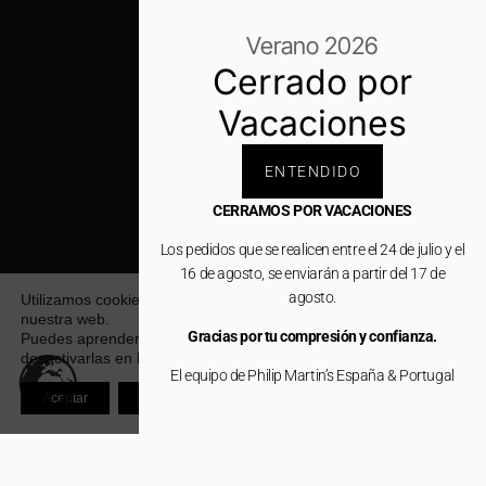
Verano 2026
Cerrado por
Vacaciones
ENTENDIDO
CERRAMOS POR VACACIONES
Los pedidos que se realicen entre el 24 de julio y el
16 de agosto, se enviarán a partir del 17 de
agosto.
Utilizamos cookies para ofrecerte la mejor experiencia en
nuestra web.
Gracias por tu compresión y confianza.
Puedes aprender más sobre qué cookies utilizamos o
desactivarlas en los
ajustes
.
El equipo de Philip Martin’s España & Portugal
Aceptar
Rechazar