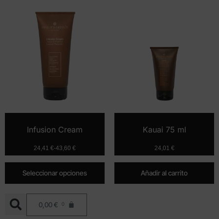
Infusion Cream
Kauai 75 ml
24,41
€
-
43,60
€
24,01
€
Seleccionar opciones
Añadir al carrito
0,00
€
0