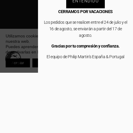
ENTENDIDO
CERRAMOS POR VACACIONES
Los pedidos que se realicen entre el 24 de julio y el
16 de agosto, se enviarán a partir del 17 de
agosto.
Utilizamos cookies para ofrecerte la mejor experiencia en
nuestra web.
Gracias por tu compresión y confianza.
Puedes aprender más sobre qué cookies utilizamos o
desactivarlas en los
ajustes
.
El equipo de Philip Martin’s España & Portugal
Aceptar
Rechazar