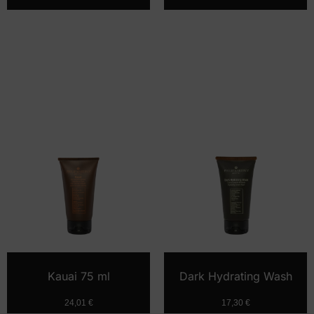
Kauai 75 ml
Dark Hydrating Wash
24,01
€
17,30
€