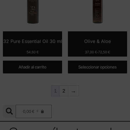
32 Pure Essential Oil 30 ml
Olive & Aloe
54,60
€
37,00
€
-
72,50
€
Añadir al carrito
Seleccionar opciones
1
2
→
0,00
€
0