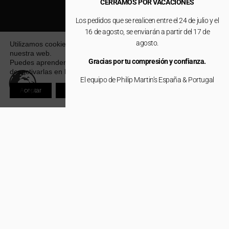
CERRAMOS POR VACACIONES
Los pedidos que se realicen entre el 24 de julio y el
16 de agosto, se enviarán a partir del 17 de
agosto.
Utilizamos cookies para ofrecerte la mejor experiencia en
nuestra web.
Gracias por tu compresión y confianza.
Puedes aprender más sobre qué cookies utilizamos o
desactivarlas en los
ajustes
.
El equipo de Philip Martin’s España & Portugal
Aceptar
Rechazar