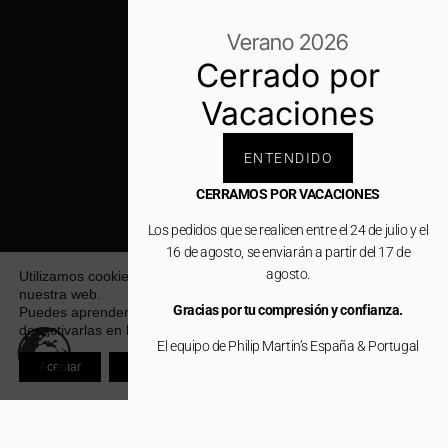
Verano 2026
Cerrado por
Vacaciones
ENTENDIDO
CERRAMOS POR VACACIONES
Los pedidos que se realicen entre el 24 de julio y el
16 de agosto, se enviarán a partir del 17 de
agosto.
Utilizamos cookies para ofrecerte la mejor experiencia en
nuestra web.
Gracias por tu compresión y confianza.
Puedes aprender más sobre qué cookies utilizamos o
desactivarlas en los
ajustes
.
El equipo de Philip Martin’s España & Portugal
Aceptar
Rechazar