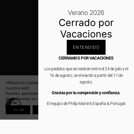
Verano 2026
Cerrado por
Vacaciones
ENTENDIDO
CERRAMOS POR VACACIONES
Los pedidos que se realicen entre el 24 de julio y el
16 de agosto, se enviarán a partir del 17 de
agosto.
Utilizamos cookies para ofrecerte la mejor experiencia en
nuestra web.
Gracias por tu compresión y confianza.
Puedes aprender más sobre qué cookies utilizamos o
desactivarlas en los
ajustes
.
El equipo de Philip Martin’s España & Portugal
Aceptar
Rechazar