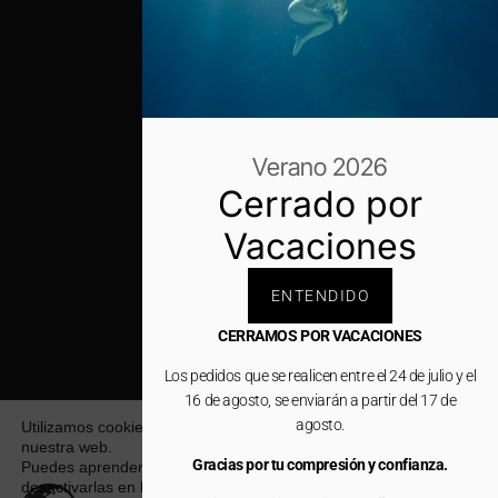
Verano 2026
Cerrado por
Vacaciones
ENTENDIDO
CERRAMOS POR VACACIONES
Los pedidos que se realicen entre el 24 de julio y el
16 de agosto, se enviarán a partir del 17 de
agosto.
Utilizamos cookies para ofrecerte la mejor experiencia en
nuestra web.
Gracias por tu compresión y confianza.
Puedes aprender más sobre qué cookies utilizamos o
desactivarlas en los
ajustes
.