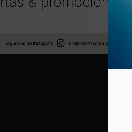
fertas & promociones
Síguenos en Instagram
Philip Martin's ES & PT