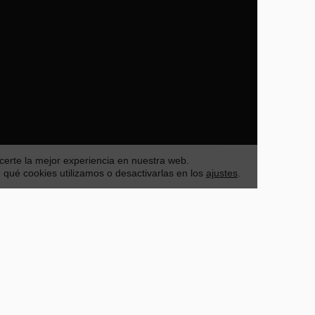
certe la mejor experiencia en nuestra web.
Acep
ué cookies utilizamos o desactivarlas en los
ajustes
.