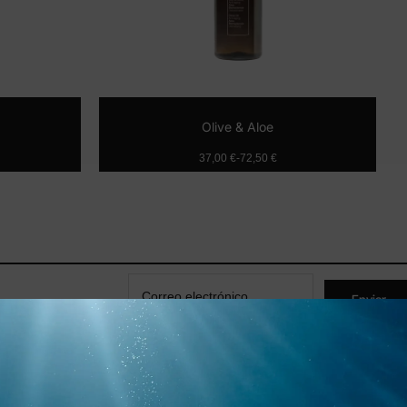
Olive & Aloe
37,00
€
-
72,50
€
pciones
Seleccionar opciones
er
Enviar