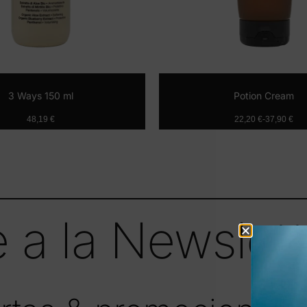
3 Ways 150 ml
Potion Cream
48,19
€
22,20
€
-
37,90
€
Añadir al carrito
Seleccionar o
 a la Newslett