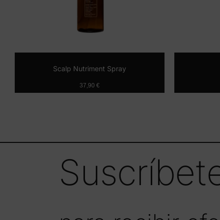
Scalp Nutriment Spray
37,90
€
Añadir al carrito
Suscríbete