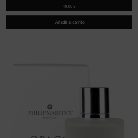
49,60
€
Añadir al carrito