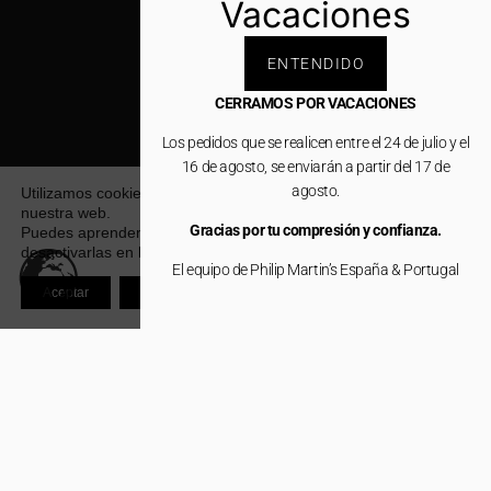
Vacaciones
ENTENDIDO
CERRAMOS POR VACACIONES
Los pedidos que se realicen entre el 24 de julio y el
16 de agosto, se enviarán a partir del 17 de
agosto.
Utilizamos cookies para ofrecerte la mejor experiencia en
nuestra web.
Gracias por tu compresión y confianza.
Puedes aprender más sobre qué cookies utilizamos o
desactivarlas en los
ajustes
.
El equipo de Philip Martin’s España & Portugal
Aceptar
Rechazar