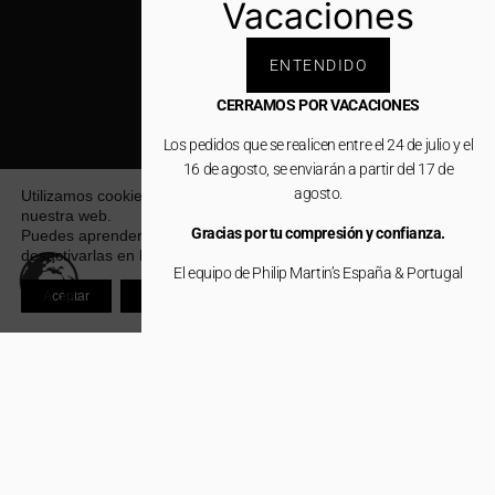
Vacaciones
ENTENDIDO
CERRAMOS POR VACACIONES
Los pedidos que se realicen entre el 24 de julio y el
16 de agosto, se enviarán a partir del 17 de
agosto.
Utilizamos cookies para ofrecerte la mejor experiencia en
nuestra web.
Gracias por tu compresión y confianza.
Puedes aprender más sobre qué cookies utilizamos o
desactivarlas en los
ajustes
.
El equipo de Philip Martin’s España & Portugal
Aceptar
Rechazar
L
o
o
k
your
best•