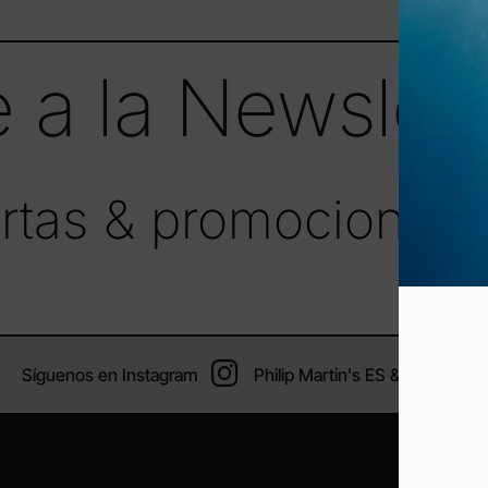
 a la Newslett
fertas & promociones
Síguenos en Instagram
Philip Martin's ES & PT