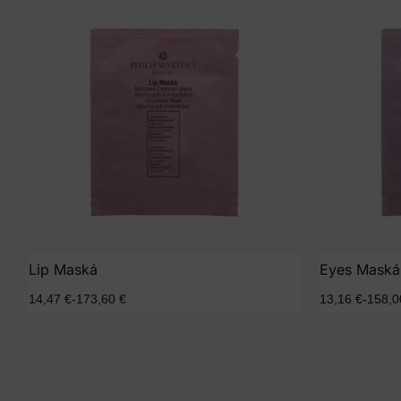
Lip Maská
Eyes Maská
14,47
€
-
173,60
€
13,16
€
-
158,
Seleccionar opciones