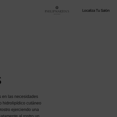
Localiza Tu Salón
s
as en las necesidades
io hidrolipídico cutáneo
l rostro ejerciendo una
iatamente al rostro un