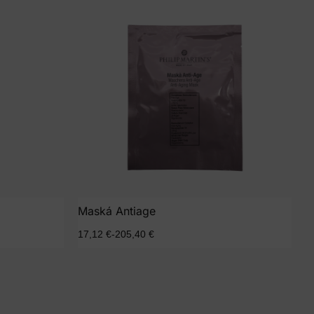
Maská Antiage
17,12
€
-
205,40
€
iones
Seleccionar opciones