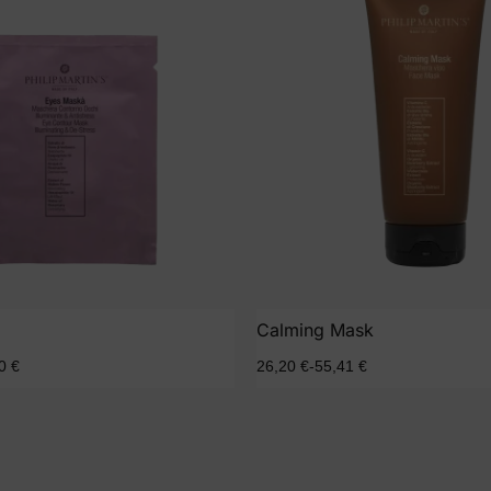
Calming Mask
00
€
26,20
€
-
55,41
€
Seleccionar opciones
Seleccionar opc