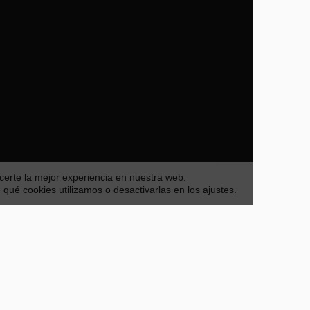
certe la mejor experiencia en nuestra web.
Acep
ué cookies utilizamos o desactivarlas en los
ajustes
.