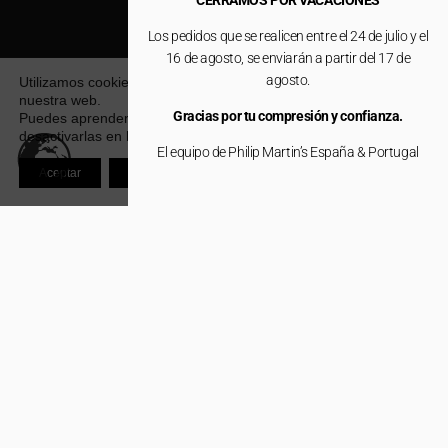
CERRAMOS POR VACACIONES
Los pedidos que se realicen entre el 24 de julio y el
16 de agosto, se enviarán a partir del 17 de
agosto.
Utilizamos cookies para ofrecerte la mejor experiencia en
nuestra web.
Gracias por tu compresión y confianza.
Puedes aprender más sobre qué cookies utilizamos o
desactivarlas en los
ajustes
.
El equipo de Philip Martin’s España & Portugal
Aceptar
Rechazar